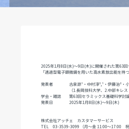
2025年1月8日(水)～9日(木)に開催された
「透過型電子顕微鏡を用いた高水素放出能を持
発表者 古泉諒
¹
・中村淳²
,¹
・伊藤治²
・
（1.長岡技科大学、2.中部キレスト、
学会・雑誌 第63回セラミックス基礎科学討
発表日 2025年1月8日(水)～9日(木)
株式会社アッチェ カスタマーサービス
TEL 03-3539-3099 （月～金 11:00～17