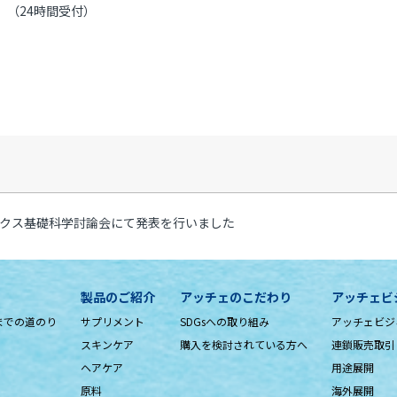
（24時間受付）
ックス基礎科学討論会にて発表を行いました
製品のご紹介
アッチェのこだわり
アッチェビ
までの道のり
サプリメント
SDGsへの取り組み
アッチェビジ
スキンケア
購入を検討されている方へ
連鎖販売取引
ヘアケア
用途展開
原料
海外展開