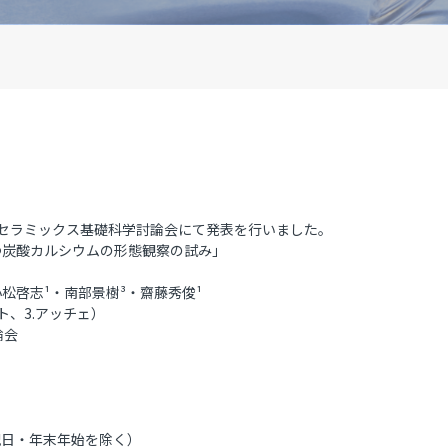
第63回セラミックス基礎科学討論会にて発表を行いました。
つ炭酸カルシウムの形態観察の試み」
小松啓志
¹
・南部景樹
³
・齋藤秀俊¹
3.アッチェ）
論会
:00 祝日・年末年始を除く）