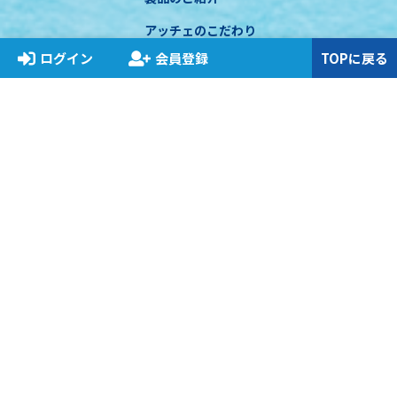
アッチェのこだわり
ログイン
会員登録
TOPに戻る
アッチェビジネスについて
コンプライアンス
お知らせ
特定商取引に基づく表示
プライバシーポリシー
関連法規遵守について
COPYRIGHT © ACCHE INC. All RIGHT RESERVED