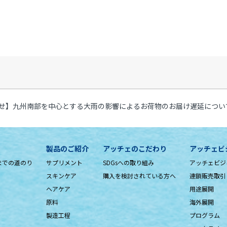
せ】九州南部を中心とする大雨の影響によるお荷物のお届け遅延につい
製品のご紹介
アッチェのこだわり
アッチェビ
までの道のり
サプリメント
SDGsへの取り組み
アッチェビジ
スキンケア
購入を検討されている方へ
連鎖販売取引
ヘアケア
用途展開
原料
海外展開
製造工程
プログラム