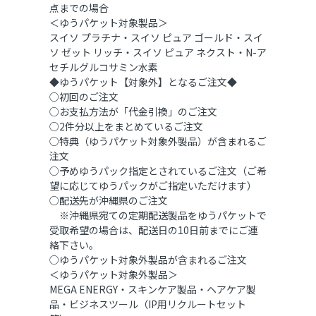
点までの場合
＜ゆうパケット対象製品＞
スイソ プラチナ・スイソ ピュア ゴールド・スイ
ソ ゼット リッチ・スイソ ピュア ネクスト・N-ア
セチルグルコサミン水素
◆ゆうパケット【対象外】となるご注文◆
○初回のご注文
○お支払方法が「代金引換」のご注文
○2件分以上をまとめているご注文
○特典（ゆうパケット対象外製品）が含まれるご
注文
○予めゆうパック指定とされているご注文（ご希
望に応じてゆうパックがご指定いただけます）
○配送先が沖縄県のご注文
※沖縄県宛ての定期配送製品をゆうパケットで
受取希望の場合は、配送日の10日前までにご連
絡下さい。
○ゆうパケット対象外製品が含まれるご注文
＜ゆうパケット対象外製品＞
MEGA ENERGY・スキンケア製品・ヘアケア製
品・ビジネスツール（IP用リクルートセット