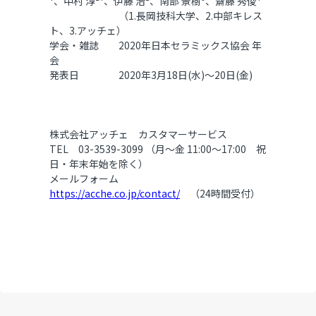
¹
、中村 淳
²¹
、伊藤 治
²
、南部 景樹
³
、齋藤 秀俊
¹
（1.長岡技科大学、2.中部キレス
ト、3.アッチェ）
学会・雑誌 2020年
日本セラミックス協会 年
会
発表日 2020年3月18日(水)～20日(金)
株式会社アッチェ カスタマーサービス
TEL 03-3539-3099 （月～金 11:00～17:00 祝
日・年末年始を除く）
メールフォーム
https://acche.co.jp/contact/
（24時間受付）