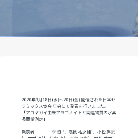
2020年3月18日(水)～20日(金) 開催された
日本セ
ラミックス協会 年会にて発表を行いました。
「アコヤガイ由来アラゴナイトと関連物質の水素
吸蔵量測定」
発表者
李 恒
¹
、高徳 祐之輔
¹
、小松 啓志