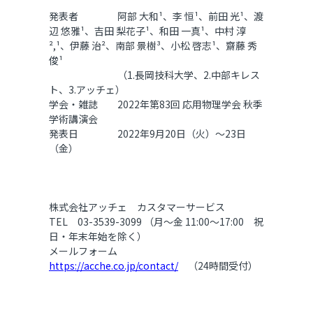
発表者 阿部 大和
¹
、
李 恒
¹
、前田 光
¹
、渡
辺 悠雅
¹
、吉田 梨花子
¹
、和田 一真
¹
、中村 淳
²
,
¹
、
伊藤 治
²
、南部 景樹
³
、小松 啓志
¹
、齋藤 秀
俊¹
（1.長岡技科大学、2.中部キレス
ト、3.アッチェ）
学会・雑誌 2022年
第83回 応用物理学会 秋季
学術講演会
発表日 2022年9月20日（火）～23日
（金）
株式会社アッチェ カスタマーサービス
TEL 03-3539-3099 （月～金 11:00～17:00 祝
日・年末年始を除く）
メールフォーム
https://acche.co.jp/contact/
（24時間受付）