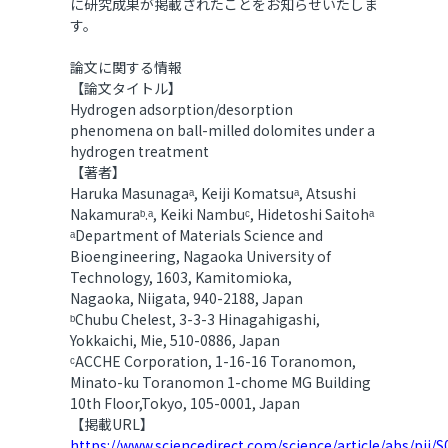
に研究成果が掲載されたことをお知らせいたしま
す。
論文に関する情報
【論文タイトル】
Hydrogen adsorption/desorption
phenomena on ball-milled dolomites under a
hydrogen treatment
【著者】
Haruka Masunaga
ᵃ
, Keiji Komatsu
ᵃ
, Atsushi
Nakamuraᵇ
.ᵃ
, Keiki Nambu
ᶜ
, Hidetoshi Saitohᵃ
ᵃ
Department of Materials Science and
Bioengineering, Nagaoka University of
Technology, 1603,
Kamitomioka,
Nagaoka, Niigata, 940-2188, Japan
ᵇ
Chubu Chelest, 3-3-3 Hinagahigashi,
Yokkaichi, Mie, 510-0886, Japan
ᶜ
ACCHE Corporation, 1-16-16 Toranomon,
Minato-ku Toranomon 1-chome MG Building
10th Floor,
Tokyo, 105-0001, Japan
【掲載URL】
https://www.sciencedirect.com/science/article/abs/pii